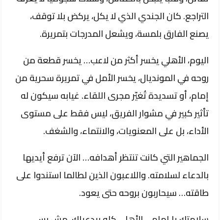
التراجع. كان الجندي الذي لا يكل، يركض بلا توقف،
يصنع الفارق بلمسة، ويشعل المدرجات بتمريرة.
اليوم، الأهلي يخسر أكثر من لاعب… يخسر قطعة من
روحه في المونديال، يخسر الأمل في تمريرة سحرية من
إمام، أو تسديدة تُغيّر مجرى اللقاء. غيابه سيكون له
تأثير كبير في مشوار الفريق، ليس فقط على مستوى
الأداء، بل على المعنويات، والانتماء، والشغف.
الجماهير التي كانت تنتظر أهدافه… الآن ترفع أيديها
بالدعاء لسلامته. واللاعبون الذين لطالما استندوا على
طاقته… سيحاربون بروحه حتى يعود.
سلامتك يا إمام… الأهلي كله بيدعيلك، مش بس