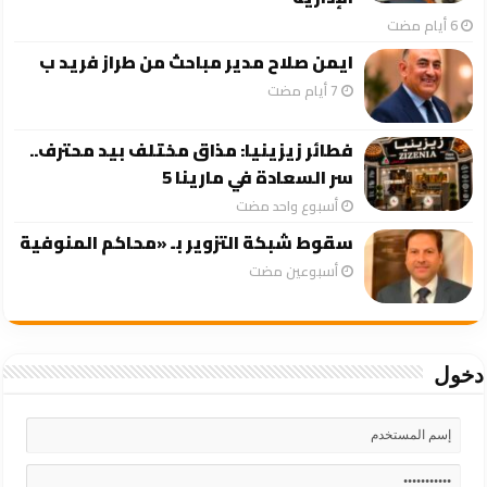
ايمن صلاح مدير مباحث من طراز فريد ب
فطائر زيزينيا: مذاق مختلف بيد محترف..
سر السعادة في مارينا 5
‏أسبوع واحد مضت
سقوط شبكة التزوير بـ «محاكم المنوفية
‏أسبوعين مضت
دخول