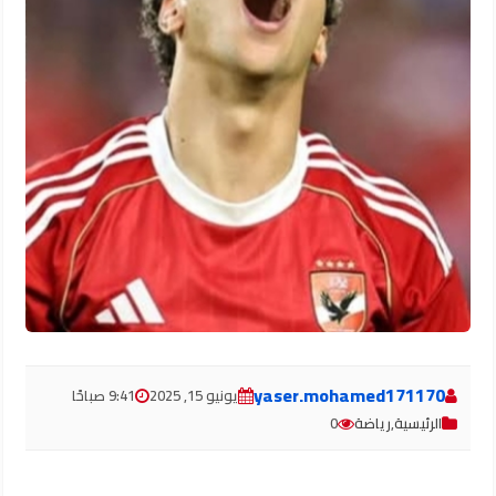
yaser.mohamed171170
يونيو 15, 2025
9:41 صباحًا
الرئيسية
,
رياضة
0