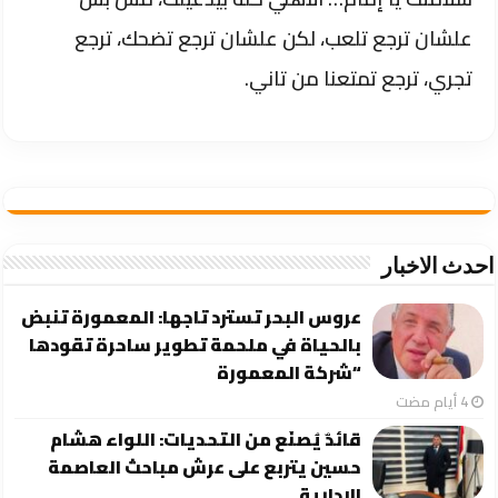
علشان ترجع تلعب، لكن علشان ترجع تضحك، ترجع
تجري، ترجع تمتعنا من تاني.
احدث الاخبار
عروس البحر تسترد تاجها: المعمورة تنبض
بالحياة في ملحمة تطوير ساحرة تقودها
“شركة المعمورة
قائدٌ يُصنَع من التحديات: اللواء هشام
حسين يتربع على عرش مباحث العاصمة
الإدارية