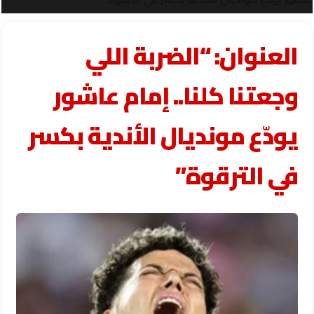
العنوان: “الضربة اللي
وجعتنا كلنا.. إمام عاشور
يودّع مونديال الأندية بكسر
في الترقوة”