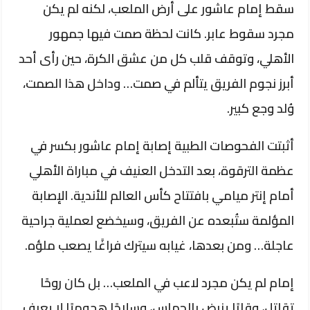
سقط إمام عاشور على أرض الملعب، لكنه لم يكن
مجرد سقوط عابر. كانت لحظة صمت فيها جمهور
الأهلي، وتوقف قلب كل من عشق الكرة، حين رأى أحد
أبرز نجوم الفريق يتألم في صمت… وداخل هذا الصمت،
وُلد وجع كبير.
أثبتت الفحوصات الطبية إصابة إمام عاشور بكسر في
عظمة الترقوة، بعد التدخل العنيف في مباراة الأهلي
أمام إنتر ميامي بافتتاح كأس العالم للأندية. الإصابة
المؤلمة ستُبعده عن الفريق، وسيخضع لعملية جراحية
عاجلة… ومن بعدها، غيابه سيترك فراغًا يصعب ملؤه.
إمام لم يكن مجرد لاعب في الملعب… بل كان روحًا
تقاتل، وقلبًا ينبض بالحماس، وسلاحًا هجوميًا لا يعرف