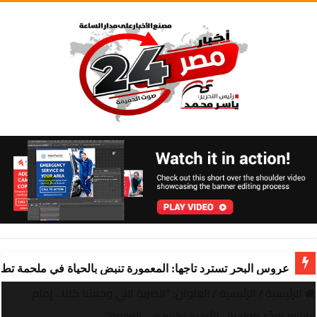
عروس البحر تسترد تاجها: المعمورة تنبض بالحياة في ملحمة تط
الرئيسية
/
الرئيسية
/
العنوان: “الضربة اللي وجعتنا كلنا.. إمام
عاشور يودّع مونديال الأندية بكسر في الترقوة”