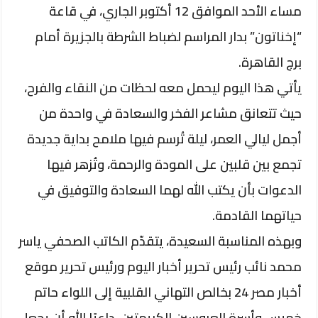
مساء الأحد الموافق 12 أكتوبر الجاري، في قاعة
“إخناتون” بدار المراسم لضباط الشرطة بالجزيرة أمام
برج القاهرة.
يأتي هذا اليوم ليحمل معه لحظات من النقاء والفرح،
حيث تتعانق مشاعر الفخر والسعادة في واحدة من
أجمل ليالي العمر، ليلة تُرسم فيها ملامح بداية جديدة
تجمع بين قلبين على المودة والرحمة، وتُزهر فيها
الدعوات بأن يكتب الله لهما السعادة والتوفيق في
حياتهما القادمة.
وبهذه المناسبة السعيدة، يتقدّم الكاتب الصحفي ياسر
محمد نائب رئيس تحرير أخبار اليوم ورئيس تحرير موقع
أخبار مصر 24 بخالص التهاني القلبية إلى اللواء حاتم
خميس وأسرة العروسين الكريمتين، داعيًا الله أن يجعل