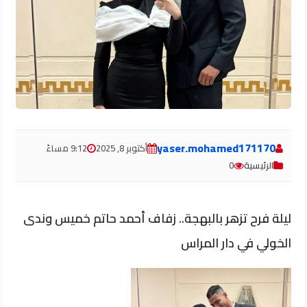
yaser.mohamed171170
أكتوبر 8, 2025
9:12 مساءً
الرئيسية
0
ليلة فرح تزهر بالبهجة.. زفاف أحمد حاتم خميس وندى
الخولي في دار المراس