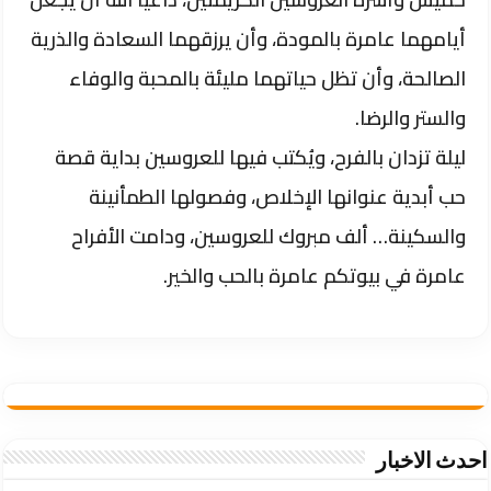
أيامهما عامرة بالمودة، وأن يرزقهما السعادة والذرية
الصالحة، وأن تظل حياتهما مليئة بالمحبة والوفاء
والستر والرضا.
ليلة تزدان بالفرح، ويُكتب فيها للعروسين بداية قصة
حب أبدية عنوانها الإخلاص، وفصولها الطمأنينة
والسكينة… ألف مبروك للعروسين، ودامت الأفراح
عامرة في بيوتكم عامرة بالحب والخير.
احدث الاخبار