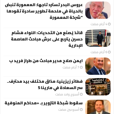
عروس البحر تسترد تاجها: المعمورة تنبض
بالحياة في ملحمة تطوير ساحرة تقودها
“شركة المعمورة
قائدٌ يُصنَع من التحديات: اللواء هشام
حسين يتربع على عرش مباحث العاصمة
الإدارية
ايمن صلاح مدير مباحث من طراز فريد ب
فطائر زيزينيا: مذاق مختلف بيد محترف..
سر السعادة في مارينا 5
‏أسبوع واحد مضت
سقوط شبكة التزوير بـ «محاكم المنوفية
‏أسبوعين مضت