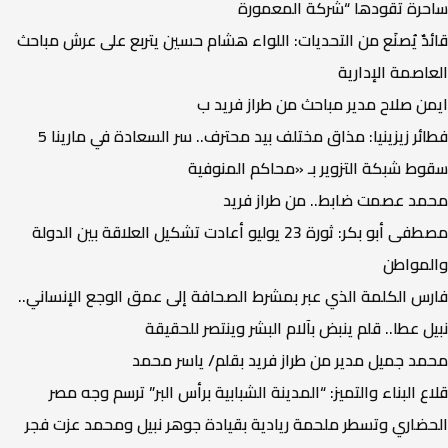
ساحرة تقودها “شركة المعمورة
قائدٌ يُصنَع من التحديات: اللواء هشام حسين يتربع على عرش مباحث
العاصمة الإدارية
ايمن صلاح مدير مباحث من طراز فريد ب
فطائر زيزينيا: مذاق مختلف بيد محترف.. سر السعادة في مارينا 5
سقوط شبكة التزوير بـ «محاكم المنوفية
محمد عصمت ضابط.. من طراز فريد
مصطفى أبو بكر: ثورة 23 يوليو أعادت تشكيل العلاقة بين الدولة
والمواطن
فارس الكلمة الذي عبر بمشرط الصحافة إلى عمق الوجع الإنساني..
نبيل عطا.. قلم ينبض بآلام البشر وينتصر للحقيقة
محمد جميل مدير من طراز فريد ​بقلم/ ياسر محمد
قلاع البناء والتميز: “المدينة الشبابية برأس البر” ترسم وجه مصر
الحضاري وتسطر ملحمة ريادية بقيادة جوهر نبيل ومحمد عزت ​فجر