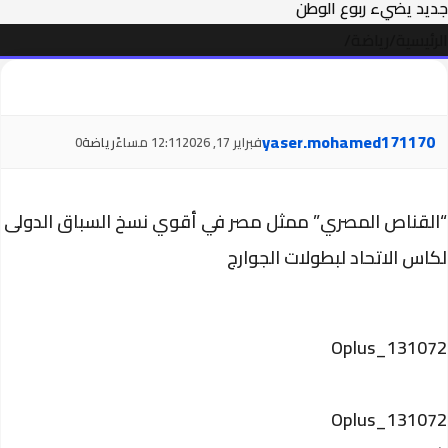
جديد يضيء ربوع الوطن
الرئيسية
/
رياضة
/
yaser.mohamed171170
فبراير 17, 2026
12:11 مساءً
رياضة
0
“القناص المصري” ممثل مصر في أقوي نسخ السباق الدولى
لكاس الاتحاد لبطولات الجوارج
Oplus_131072
Oplus_131072