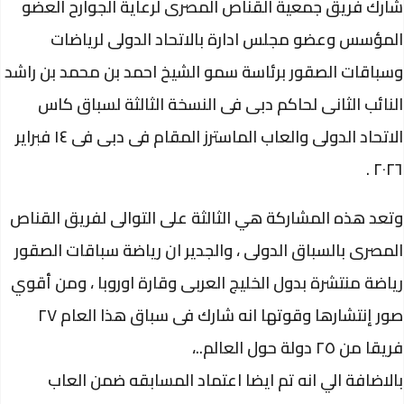
شارك فريق جمعية القناص المصرى لرعاية الجوارح العضو
المؤسس وعضو مجلس ادارة بالاتحاد الدولى لرياضات
وسباقات الصقور برئاسة سمو الشيخ احمد بن محمد بن راشد
النائب الثانى لحاكم دبى فى النسخة الثالثة لسباق كاس
الاتحاد الدولى والعاب الماسترز المقام فى دبى فى ١٤ فبراير
٢٠٢٦ .
وتعد هذه المشاركة هي الثالثة على التوالى لفريق القناص
المصرى بالسباق الدولى ، والجدير ان رياضة سباقات الصقور
رياضة منتشرة بدول الخليج العربى وقارة اوروبا ، ومن أقوي
صور إنتشارها وقوتها انه شارك فى سباق هذا العام ٢٧
فريقا من ٢٥ دولة حول العالم..،
بالاضافة الي انه تم ايضا اعتماد المسابقه ضمن العاب