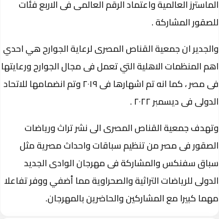
الماسترز العالمية واعتماد الرقم العالمى فى الاربع فئات
للصقور المشاركة .
والجدير ان جمعية القناص المصرى لرعاية الجوارح هي احدي
اهم المنظمات الاهلية التي تعمل فى مجال الجوارح ورعايتها
فى مصر ، كما انه تم اشهارها فى ٢٠١٩ وتم انضمامها للاتحاد
الدولى فى ديسمبر ٢٠٢٢ .
وتهدف جمعية القناص المصرى الى نشر تراث ورياضات
الصقور فى مصر من تنظيم سباقات واحداث مصرية مثل
سباق سفنكس والمشاركة فى مهرجان الوادى الجديد
الدولى للرياضات التراثية والصحراوية مما أضفي ووفر تفاعلا
مهما كبيرا مع المشاركين والحاضرين بالمهرجان.