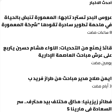
احدث الاخبار
عروس البحر تسترد تاجها: المعمورة تنبض بالحياة
في ملحمة تطوير ساحرة تقودها “شركة المعمورة
قائدٌ يُصنَع من التحديات: اللواء هشام حسين يتربع
على عرش مباحث العاصمة الإدارية
‏يومين مضت
ايمن صلاح مدير مباحث من طراز فريد ب
فطائر زيزينيا: مذاق مختلف بيد محترف.. سر
السعادة في مارينا 5