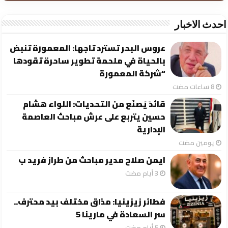
احدث الاخبار
عروس البحر تسترد تاجها: المعمورة تنبض
بالحياة في ملحمة تطوير ساحرة تقودها
“شركة المعمورة
قائدٌ يُصنَع من التحديات: اللواء هشام
حسين يتربع على عرش مباحث العاصمة
الإدارية
‏يومين مضت
ايمن صلاح مدير مباحث من طراز فريد ب
فطائر زيزينيا: مذاق مختلف بيد محترف..
سر السعادة في مارينا 5