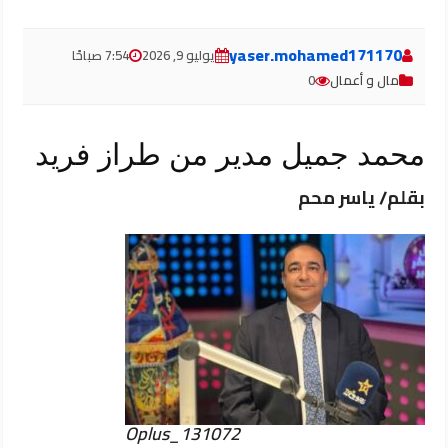
yaser.mohamed171170
يوليو 9, 2026
7:54 صباحًا
مال و أعمال
0
محمد جميل مدير من طراز فريد
بقلم/ ياسر محم
Oplus_131072