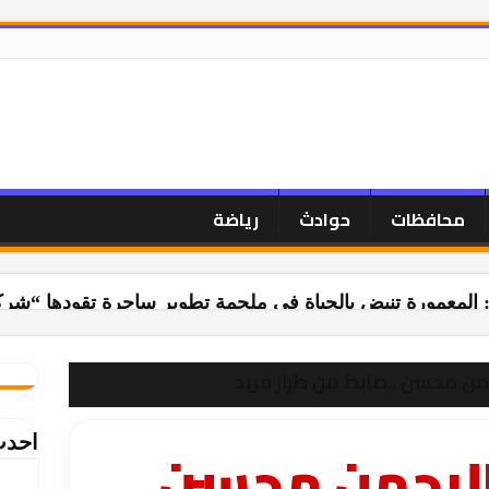
محافظات
حوادث
رياضة
 المعمورة تنبض بالحياة في ملحمة تطوير ساحرة تقودها “شرك
حمن محسن ..ضابط من طراز فريد
احدث
 الرحمن محسن