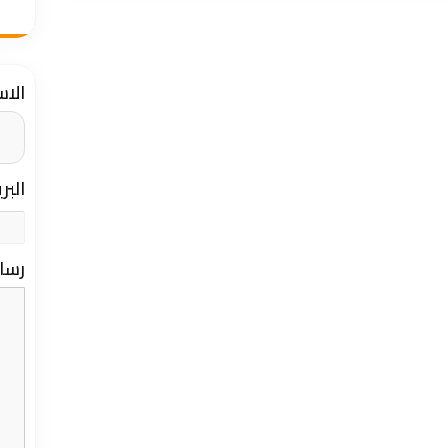
الا
البر
رسا