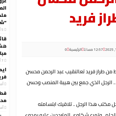
عرو
الم
از فريد
ملح
“شر
قائد
هشا
12:57 مساءً
الرئيسية
0
مبا
ايم
 من طراز فريد تعالنقيب عبد الرحمن محسن
فري
 الرجل الذي جمع بين هيبة المنصب وحسن
‏أ
فطا
محت
مكتب هذا الرجل .. تلاقيك ابتسامته
‏أ
الحلم ..وتهرع شكاوي المترددين عليه بهدوء