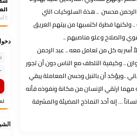
سقو
الم
 الرحمن محسن .. هذة السلوكيات التي
‏أ
 ولكنها فطرة اكتسبها من بيتهم العريق
قوي والصلاح وعلو مناصبهم ..
دخو
أسر به كل من تعامل معه .. عبد الرحمن
ازن .. وكيفية التلطف مع الناس دون أن تجور
ني ..ويؤكد أن بالنبل وحسن المعاملة يبقي
أنه مهما ارتقي الإنسان من مكانة ونفوذه فأنه
نسانٱ … إنه أحد النماذج المضيئة والمشرفة
نس
الشب