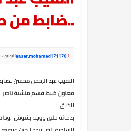
..ضابط من طر
yaser.mohamed171170
يوليو 12, 2025
النقيب عبد الرحمن محسن ..ضابط
معاون ضبط قسم منشية ناصر ..
الخلق ..
بدماثة خلق ووجه بشوش ..وداخل 
الساحرة التي تبدد الحزن وتصنع 