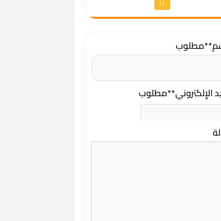
سم
**مطلوب
يد الإلكتروني
**مطلوب
لة