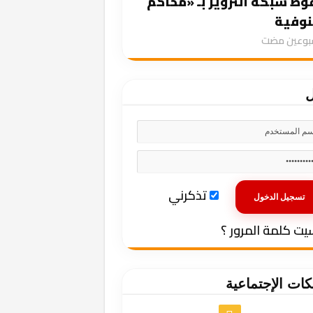
ط شبكة التزوير بـ «محاكم
نوفية
سبوعين مضت
ل
تذكرني
يت كلمة المرور ؟
كات الإجتماعية