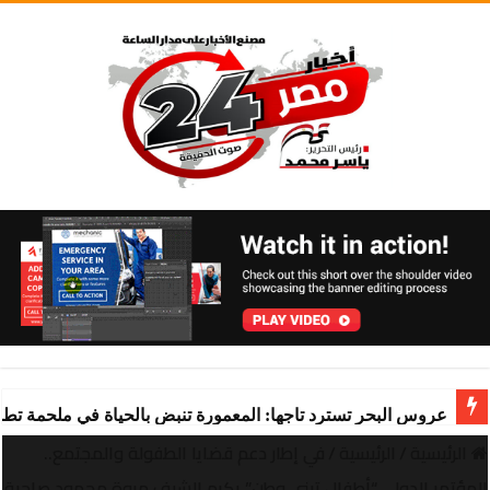
عروس البحر تسترد تاجها: المعمورة تنبض بالحياة في ملحمة تط
الرئيسية
/
الرئيسية
/
في إطار دعم قضايا الطفولة والمجتمع..
المؤتمر الدولي “أطفال تبني وطن” يكرم الشيف مروة محمود صاحبة