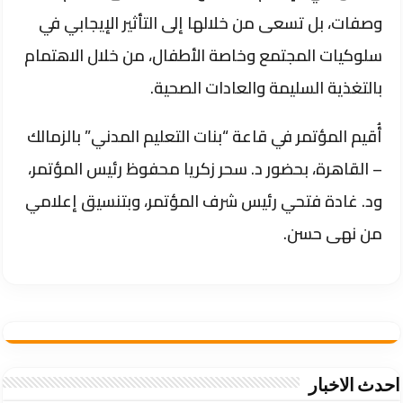
وصفات، بل تسعى من خلالها إلى التأثير الإيجابي في
سلوكيات المجتمع وخاصة الأطفال، من خلال الاهتمام
بالتغذية السليمة والعادات الصحية.
أُقيم المؤتمر في قاعة “بنات التعليم المدني” بالزمالك
– القاهرة، بحضور د. سحر زكريا محفوظ رئيس المؤتمر،
ود. غادة فتحي رئيس شرف المؤتمر، وبتنسيق إعلامي
من نهى حسن.
احدث الاخبار