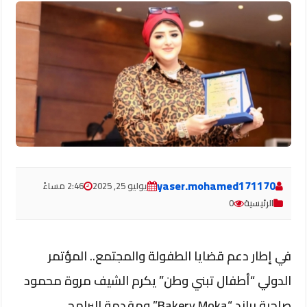
yaser.mohamed171170
يوليو 25, 2025
2:46 مساءً
الرئيسية
0
في إطار دعم قضايا الطفولة والمجتمع.. المؤتمر
الدولي “أطفال تبني وطن” يكرم الشيف مروة محمود
صاحبة براند “Bakery Moka” ومقدمة البرامج