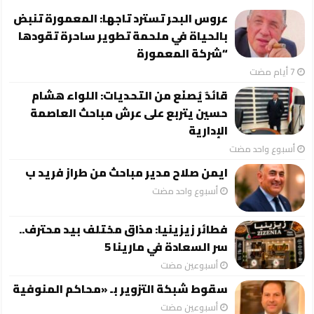
عروس البحر تسترد تاجها: المعمورة تنبض
بالحياة في ملحمة تطوير ساحرة تقودها
“شركة المعمورة
قائدٌ يُصنَع من التحديات: اللواء هشام
حسين يتربع على عرش مباحث العاصمة
الإدارية
‏أسبوع واحد مضت
ايمن صلاح مدير مباحث من طراز فريد ب
‏أسبوع واحد مضت
فطائر زيزينيا: مذاق مختلف بيد محترف..
سر السعادة في مارينا 5
‏أسبوعين مضت
سقوط شبكة التزوير بـ «محاكم المنوفية
‏أسبوعين مضت