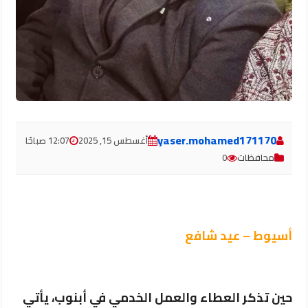
yaser.mohamed171170
أغسطس 15, 2025
12:07 صباحًا
محافظات
0
أسيوط – عيد شافع
حين تذكر العطاء والعمل الخدمي في أبنوب، يأتي