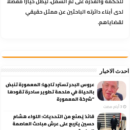
للحكمة والقدرة على لم الشمل، ليظل خيارًا مفضلًا
لدى أبناء دائرته الباحثين عن ممثل حقيقي
لقضاياهم.
احدث الاخبار
عروس البحر تسترد تاجها: المعمورة تنبض
بالحياة في ملحمة تطوير ساحرة تقودها
“شركة المعمورة
قائدٌ يُصنَع من التحديات: اللواء هشام
حسين يتربع على عرش مباحث العاصمة