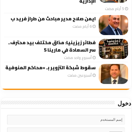
الإدارية
ايمن صلاح مدير مباحث من طراز فريد ب
فطائر زيزينيا: مذاق مختلف بيد محترف..
سر السعادة في مارينا 5
‏أسبوع واحد مضت
سقوط شبكة التزوير بـ «محاكم المنوفية
‏أسبوعين مضت
دخول