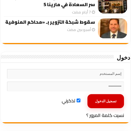
سر السعادة في مارينا 5
سقوط شبكة التزوير بـ «محاكم المنوفية
‏أسبوعين مضت
دخول
تذكرني
نسيت كلمة المرور ؟