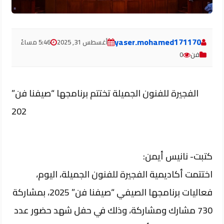
yaser.mohamed171170
أغسطس 31, 2025
5:46 مساءً
فن
0
الفجيرة للفنون الجميلة تختتم برنامجها “صيفنا فن”
202
كتبت- نانيس أيمن:
اختتمت أكاديمية الفجيرة للفنون الجميلة، اليوم،
فعاليات برنامجها الصيفي “صيفنا فن” 2025، بمشاركة
730 مشارك ومشاركة، وذلك في حفل شهد حضور عدد