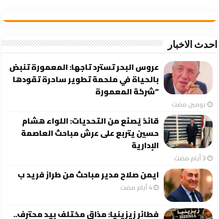
احدث الاخبار
عروس البحر تسترد تاجها: المعمورة تنبض
بالحياة في ملحمة تطوير ساحرة تقودها
“شركة المعمورة
‏يومين مضت
قائدٌ يُصنَع من التحديات: اللواء هشام
حسين يتربع على عرش مباحث العاصمة
الإدارية
ايمن صلاح مدير مباحث من طراز فريد ب
فطائر زيزينيا: مذاق مختلف بيد محترف..