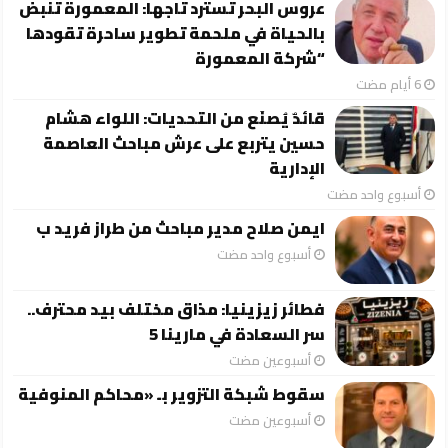
عروس البحر تسترد تاجها: المعمورة تنبض
بالحياة في ملحمة تطوير ساحرة تقودها
“شركة المعمورة
قائدٌ يُصنَع من التحديات: اللواء هشام
حسين يتربع على عرش مباحث العاصمة
الإدارية
‏أسبوع واحد مضت
ايمن صلاح مدير مباحث من طراز فريد ب
‏أسبوع واحد مضت
فطائر زيزينيا: مذاق مختلف بيد محترف..
سر السعادة في مارينا 5
‏أسبوعين مضت
سقوط شبكة التزوير بـ «محاكم المنوفية
‏أسبوعين مضت