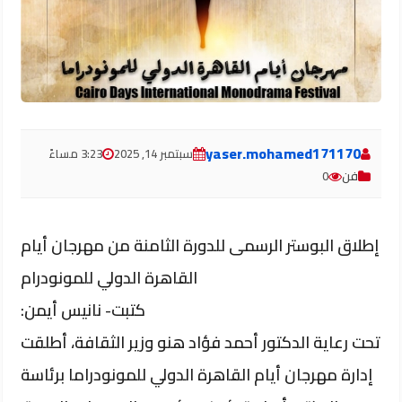
yaser.mohamed171170
سبتمبر 14, 2025
3:23 مساءً
فن
0
إطلاق البوستر الرسمى للدورة الثامنة من مهرجان أيام
القاهرة الدولي للمونودرام
كتبت- نانيس أيمن:
تحت رعاية الدكتور أحمد فؤاد هنو وزير الثقافة، أطلقت
إدارة مهرجان أيام القاهرة الدولي للمونودراما برئاسة