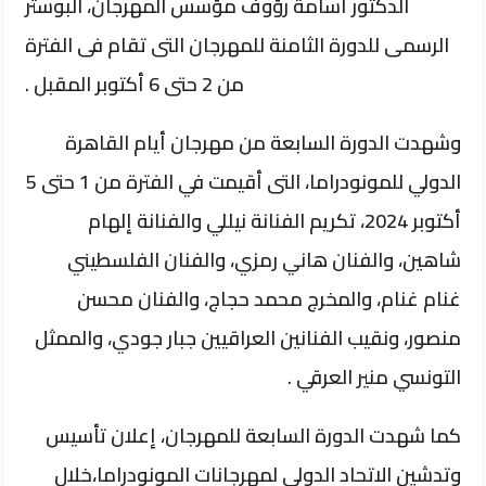
الدكتور أسامة رؤوف مؤسس المهرجان، البوستر
الرسمى للدورة الثامنة للمهرجان التى تقام فى الفترة
من 2 حتى 6 أكتوبر المقبل .
وشهدت الدورة السابعة من مهرجان أيام القاهرة
الدولي للمونودراما، التى أقيمت في الفترة من 1 حتى 5
أكتوبر 2024، تكريم الفنانة نيللي والفنانة إلهام
شاهين، والفنان هاني رمزي، والفنان الفلسطيني
غنام غنام، والمخرج محمد حجاج، والفنان محسن
منصور، ونقيب الفنانين العراقيين جبار جودي، والممثل
التونسي منير العرقي .
كما شهدت الدورة السابعة للمهرجان، إعلان تأسيس
وتدشين الاتحاد الدولي لمهرجانات المونودراما،خلال