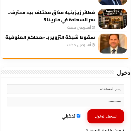
فطائر زيزينيا: مذاق مختلف بيد محترف..
سر السعادة في مارينا 5
‏أسبوعين مضت
سقوط شبكة التزوير بـ «محاكم المنوفية
‏أسبوعين مضت
دخول
تذكرني
نسيت كلمة المرور ؟