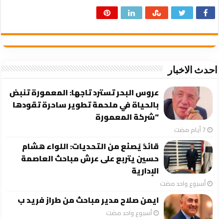
احدث الاخبار
عروس البحر تسترد تاجها: المعمورة تنبض
بالحياة في ملحمة تطوير ساحرة تقودها
“شركة المعمورة
قائدٌ يُصنَع من التحديات: اللواء هشام
حسين يتربع على عرش مباحث العاصمة
الإدارية
‏أسبوع واحد مضت
ايمن صلاح مدير مباحث من طراز فريد ب
‏أسبوع واحد مضت