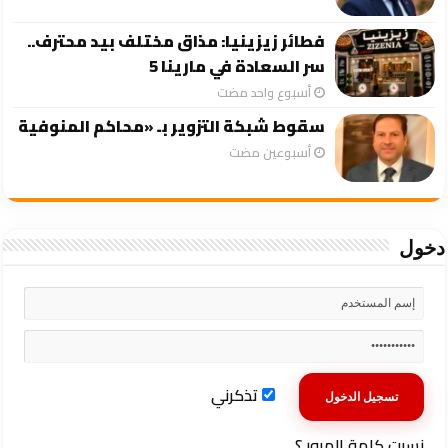
فطائر زيزينيا: مذاق مختلف بيد محترف..
سر السعادة في مارينا 5
‏أسبوع واحد مضت
سقوط شبكة التزوير بـ «محاكم المنوفية
‏أسبوعين مضت
دخول
تذكرني
نسيت كلمة المرور ؟