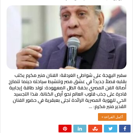
سفير البهجة على شواطئ الغردقة: الفنان منير مكرم يكتب
بقلبه فصلاً جديداً في عشق مصر وتنشيط سياحته ​حينما تتمازج
أصالة الفن المصري بخفة الظل المعهودة: تولد طاقة إيجابية
قادرة على جذب قلوب العالم نحو أرض الكنانة. هذا التجسيد
الحي للهوية المصرية الرائدة تجلى بعبقرية في حضور الفنان
القدير منير مكرم: …
أكمل القراءة »