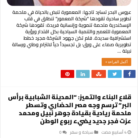
عروس البحر تسترد تاجها: المعمورة تنبض بالحياة في ملحمة
تطوير ساحرة تقودها “شركة المعمور” ​تنطلق في قلب
الإسكندرية ملحمة تنموية وإنسانية فريدة: تقودها شركة
المعمورة للتعمير والتنمية السياحية بكل اقتدار ورؤية
استشرافية سديدة. فلم تكن جهود الشركة مجرد خطط
تطويرية صماء على ورق: بل تجسيداً حياً لالتزام وطني ورسالة
نبيلة …
أكمل القراءة »
قلاع البناء والتميز: “المدينة الشبابية برأس
البر” ترسم وجه مصر الحضاري وتسطر
ملحمة ريادية بقيادة جوهر نبيل ومحمد
عزت ​فجر جديد يضيء ربوع الوطن
سياحة و سفر
0