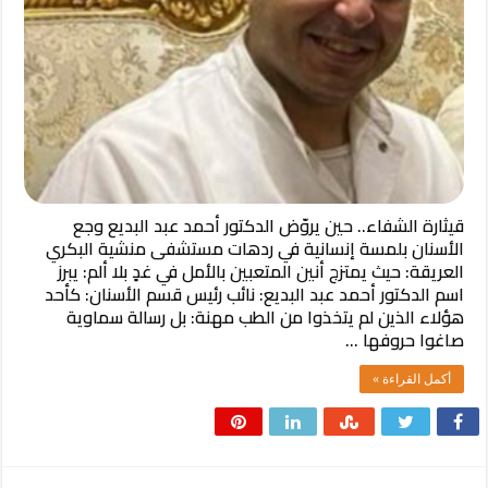
قيثارة الشفاء.. حين يروّض الدكتور أحمد عبد البديع وجع
الأسنان بلمسة إنسانية ​في ردهات مستشفى منشية البكري
العريقة: حيث يمتزج أنين المتعبين بالأمل في غدٍ بلا ألم: يبرز
اسم الدكتور أحمد عبد البديع: نائب رئيس قسم الأسنان: كأحد
هؤلاء الذين لم يتخذوا من الطب مهنة: بل رسالة سماوية
صاغوا حروفها …
أكمل القراءة »