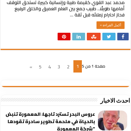
محمد عبد القوي كقيمة طبية وإنسانية كبيرة تستحق التوقف
أمامها طويلًا.. طبيب جمع بين العلم العميق والخلق الرفيع
فحاز احترام زملائه قبل ثقة …
أكمل القراءة »
1
صفحة 1 من 5
2
3
4
5
»
احدث الاخبار
عروس البحر تسترد تاجها: المعمورة تنبض
بالحياة في ملحمة تطوير ساحرة تقودها
“شركة المعمورة