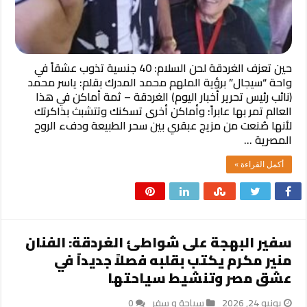
حين تعزف الغردقة لحن السلام: 40 جنسية تذوب عشقاً في
واحة “سيجال” برؤية الملهم محمد المدرك ​بقلم: ياسر محمد
(نائب رئيس تحرير أخبار اليوم) ​الغردقة – ثمة أماكن في هذا
العالم تمر بها عابراً: وأماكن أخرى تسكنك وتتشبث بذاكرتك
لأنها صُنعت من مزيج عبقري بين سحر الطبيعة ودفء الروح
المصرية …
أكمل القراءة »
​سفير البهجة على شواطئ الغردقة: الفنان
منير مكرم يكتب بقلبه فصلاً جديداً في
عشق مصر وتنشيط سياحتها
يونيو 24, 2026
سياحة و سفر
0