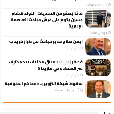
قائدٌ يُصنَع من التحديات: اللواء هشام
حسين يتربع على عرش مباحث العاصمة
الإدارية
‏يومين مضت
ايمن صلاح مدير مباحث من طراز فريد ب
فطائر زيزينيا: مذاق مختلف بيد محترف..
سر السعادة في مارينا 5
سقوط شبكة التزوير بـ «محاكم المنوفية
‏أسبوع واحد مضت