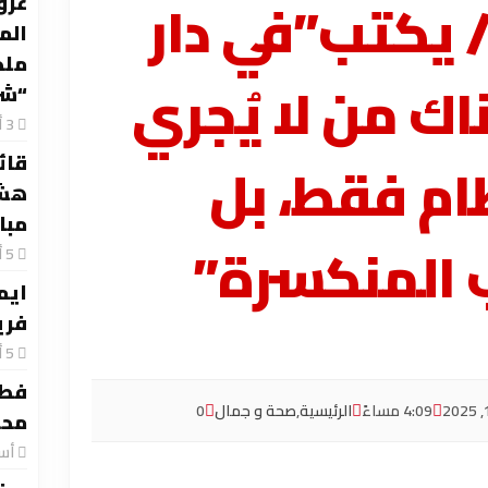
 يكتب”في دار
عرو
سر السعادة في مارينا 5
الم
ملح
ك من لا يُجري
“شر
ام فقط، بل
قائد
هشا
مبا
ب المنكسرة”
ى عمق الوجع الإنساني.. نبيل عطا.. قلم ينبض بآلام البشر وي
ايم
اسر محمد
فري
ة برأس البر” ترسم وجه مصر الحضاري وتسطر ملحمة ريادية بقي
فطا
4:09 مساءً
الرئيسية
,
صحة و جمال
0
محت
‏أ