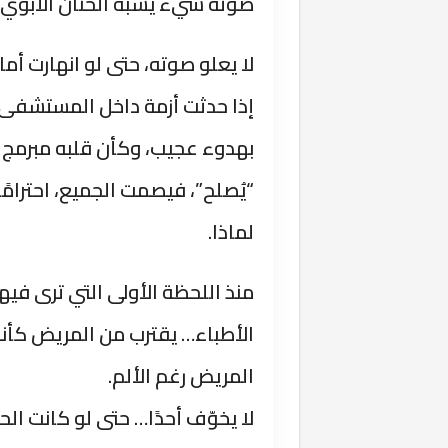
صوته شيء يشبه الحنان الأبوي.
لا يعلو صوته، حتى لو انهارت أمام
إذا حدثت أزمة داخل المستشفى،
بهدوء عجيب، وكأن قلبه مبرمج عل
“يُصلح”، فيصمت الجميع، احترامًا
لماذا.
منذ اللحظة الأولى التي ترى فيه
الأطباء… يقترب من المريض كأنه
المريض رغم الألم.
لا يخوّف أحدًا… حتى لو كانت ال