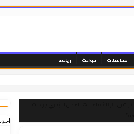
محافظات
حوادث
رياضة
ض بالحياة في ملحمة تطوير ساحرة تقودها “شركة المعمورة
تب”في دار الشفاء… هناك من لا يُجري جراحات
حسين يتربع على عرش مباحث العاصمة الإدارية
رة”
احدث
ب