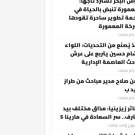
س البحر تسترد تاجها:
عمورة تنبض بالحياة في
مة تطوير ساحرة تقودها
كة المعمورة
ٌ يُصنَع من التحديات: اللواء
م حسين يتربع على عرش
حث العاصمة الإدارية
نتصر للحقيقة
ن صلاح مدير مباحث من طراز
د ب
ادة جوهر نبيل ومحمد عزت ​فجر جديد يضيء ربوع الوطن
ئر زيزينيا: مذاق مختلف بيد
رف.. سر السعادة في مارينا 5
سبوع واحد مضت