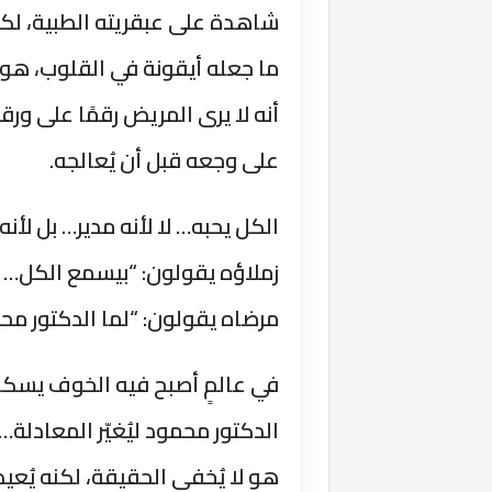
شاهدة على عبقريته الطبية، لكن
ما جعله أيقونة في القلوب، هو ت
أنه لا يرى المريض رقمًا على ورقة
على وجعه قبل أن يُعالجه.
الكل يحبه… لا لأنه مدير… بل لأنه
زملاؤه يقولون: “بيسمع الكل… و
مرضاه يقولون: “لما الدكتور 
في عالمٍ أصبح فيه الخوف يسك
الدكتور محمود ليُغيّر المعادلة…
هو لا يُخفي الحقيقة، لكنه يُعي