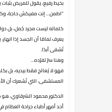
بخيط رفيع، يقول للمريض بثبات 
“اطمن… إنت مفيكش حاجة، وكل
كلماته ليست مجرد جُمل، بل دواء
يعرف تمامًا أن الجسد إذا انهار،
تُشفى أبدًا.
وهنا سرّ تفرّده…
فهو لا يُعالج فقط بيديه، بل بكل
المستشفى، التي تُشعرك أن الأما
الدكتور محمود الشرقاوي، هو حا
أحد أمهر أطباء جراحة العظام ف