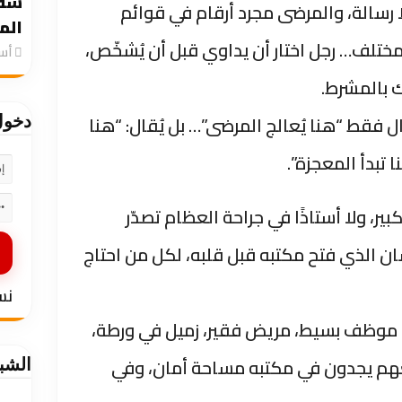
سقو
 رسالة، والمرضى مجرد أرقام في قوائم
الم
ٌ مختلف… رجل اختار أن يداوي قبل أن يُشخّص،
‏أ
ك بالمشرط.
 فقط “هنا يُعالج المرضى”… بل يُقال: “هنا
دخو
تبدأ المعجزة”.
، ولا أستاذًا في جراحة العظام تصدّر
ان الذي فتح مكتبه قبل قلبه، لكل من احتاج
نس
حد. موظف بسيط، مريض فقير، زميل في ورطة،
عهم يجدون في مكتبه مساحة أمان، وفي
الشب