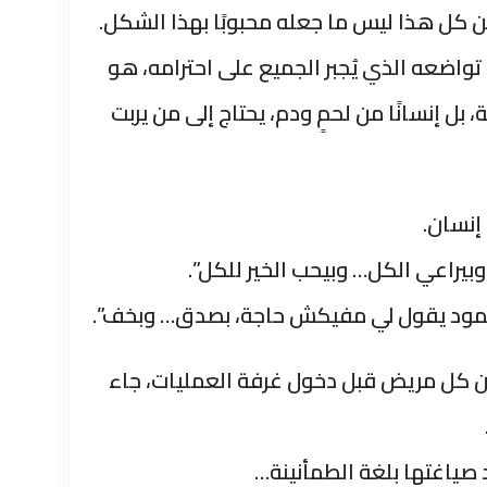
 كل هذا ليس ما جعله محبوبًا بهذا الشكل.
واضعه الذي يُجبر الجميع على احترامه، هو
، بل إنسانًا من لحمٍ ودم، يحتاج إلى من يربت
 إنسان.
بيراعي الكل… وبيحب الخير للكل”.
محمود يقول لي مفيكش حاجة، بصدق… وبخف”.
ن كل مريض قبل دخول غرفة العمليات، جاء
د صياغتها بلغة الطمأنينة…