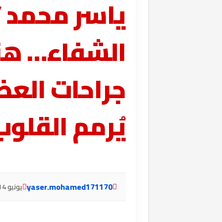
ياسر محمد /
فطائر زيزينيا: مذاق مختلف بيد محترف.. 
الشفاء… هنا
سقوط شبكة التزوير بـ «محاكم المنوفية
محمد عصمت ضابط.. من طراز فريد
جراحات العظ
مصطفى أبو بكر: ثورة 23 يوليو أعادت تشكيل العلاقة بين الدولة والمواطن
يُرمم القلو
فارس الكلمة الذي عبر بمشرط الصحافة إل
محمد جميل مدير من طراز فريد ​بقلم/ ي
قلاع البناء والتميز: “المدينة الشبابي
yaser.mohamed171170
يونيو 14, 2025