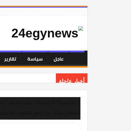
Privacy Policy
24egynews
عاجل
سياسة
تقارير
أخبار عاجلة
عروس البحر تسترد تاجها: المعمورة تنب
الرئيسية
/
الرئيسية
/
ياسر محمد / يك
قائدٌ يُصنَع من التحديات: اللواء هشام 
العظام فقط، بل يُرمم القلوب المنكس
ايمن صلاح مدير مباحث من طراز فريد 