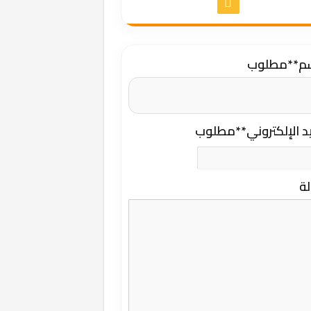
سم
**مطلوب
يد الإلكتروني
**مطلوب
لة