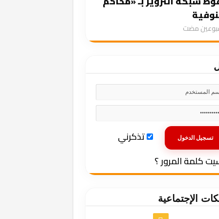
ط شبكة التزوير بـ «محاكم
نوفية
سبوعين مضت
ل
تذكرني
يت كلمة المرور ؟
كات الإجتماعية