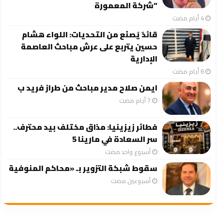
“شركة المعمورة
قائدٌ يُصنَع من التحديات: اللواء هشام
حسين يتربع على عرش مباحث العاصمة
الإدارية
ايمن صلاح مدير مباحث من طراز فريد ب
فطائر زيزينيا: مذاق مختلف بيد محترف..
سر السعادة في مارينا 5
‏أسبوع واحد مضت
سقوط شبكة التزوير بـ «محاكم المنوفية
‏أسبوعين مضت