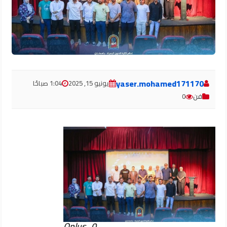
yaser.mohamed171170
يونيو 15, 2025
1:04 صباحًا
فن
0
Oplus_0