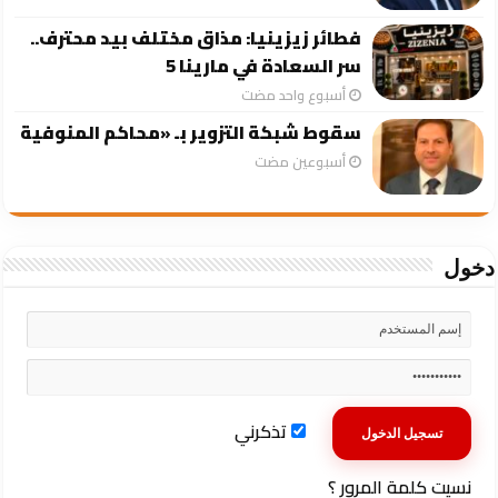
فطائر زيزينيا: مذاق مختلف بيد محترف..
سر السعادة في مارينا 5
‏أسبوع واحد مضت
سقوط شبكة التزوير بـ «محاكم المنوفية
‏أسبوعين مضت
دخول
تذكرني
نسيت كلمة المرور ؟