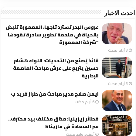
احدث الاخبار
عروس البحر تسترد تاجها: المعمورة تنبض
بالحياة في ملحمة تطوير ساحرة تقودها
“شركة المعمورة
قائدٌ يُصنَع من التحديات: اللواء هشام
حسين يتربع على عرش مباحث العاصمة
الإدارية
ايمن صلاح مدير مباحث من طراز فريد ب
فطائر زيزينيا: مذاق مختلف بيد محترف..
سر السعادة في مارينا 5
‏أسبوع واحد مضت