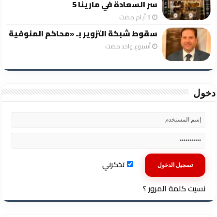
سر السعادة في مارينا 5
سقوط شبكة التزوير بـ «محاكم المنوفية
‏أسبوع واحد مضت
دخول
تذكرني
نسيت كلمة المرور ؟