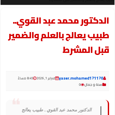
الدكتور محمد عبد القوي..
طبيب يعالج بالعلم والضمير
قبل المشرط
yaser.mohamed171170
فبراير 1, 2026
8:45 مساءً
صحة و جمال
0
الدكتور محمد عبد القوي.. طبيب يعالج