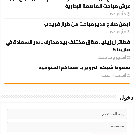
عرش مباحث العاصمة الإدارية
ايمن صلاح مدير مباحث من طراز فريد ب
فطائر زيزينيا: مذاق مختلف بيد محترف.. سر السعادة في
مارينا 5
‏أسبوع واحد مضت
سقوط شبكة التزوير بـ «محاكم المنوفية
‏أسبوعين مضت
دخول