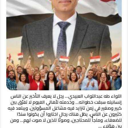
اللواء طه عبدالتواب العبيدي… رجل لا يعرف التأخير عن الناس
إنسانيته سبقت خطواته… وخدمته لأهالي الفيوم لا تفرّق بين
كبير وصغير في زمن تتزايد فيه مشاغل المسؤولين، ويبتعد فيه
كثيرون عن الناس، يظل هناك رجال اختاروا أن يكونوا سندًا
للضعفاء، وملجأً للمحتاجين، وصوتًا للذين لا صوت لهم… ومن
بين هؤلاء …