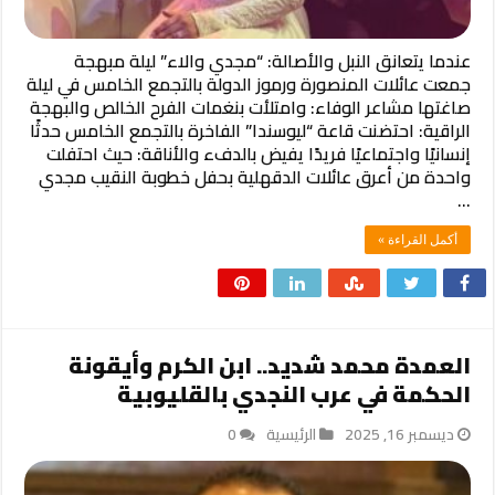
عندما يتعانق النبل والأصالة: “مجدي والاء” ليلة مبهجة
جمعت عائلات المنصورة ورموز الدولة بالتجمع الخامس ​في ليلة
صاغتها مشاعر الوفاء: وامتلأت بنغمات الفرح الخالص والبهجة
الراقية: احتضنت قاعة “ليوسندا” الفاخرة بالتجمع الخامس حدثًا
إنسانيًا واجتماعيًا فريدًا يفيض بالدفء والأناقة: حيث احتفلت
واحدة من أعرق عائلات الدقهلية بحفل خطوبة النقيب مجدي
…
أكمل القراءة »
العمدة محمد شديد.. ابن الكرم وأيقونة
الحكمة في عرب النجدي بالقليوبية
ديسمبر 16, 2025
الرئيسية
0