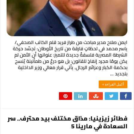
ايمن صلاح مدير مباحث من طراز فريد قلم الكاتب الصحفي/
ياسر محمد ​في لحظاتٍ فارقة من تاريخ الأوطان: تجسّد حركة
الشرطة المصرية فلسفةً جديدة للتميز: عنوانها أن الأمن لم
يكن يومًا مجرد إنفاذٍ للقانون: بل هو درعٌ من طمأنينة يُنسج
بحكمة الكبار وعزائم الرجال. يأتي قرار معالي وزير الداخلية
بتجديد …
أكمل القراءة »
فطائر زيزينيا: مذاق مختلف بيد محترف.. سر
السعادة في مارينا 5