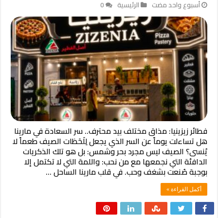
‏أسبوع واحد مضت
الرئيسية
0
فطائر زيزينيا: مذاق مختلف بيد محترف.. سر السعادة في مارينا ​
هل تساءلت يوماً عن السر الذي يجعل لِلَحَظات الصيف طعماً لا
يُنسى؟ ​الصيف ليس مجرد بحر وشمس: بل هو تلك الذكريات
الدافئة التي نجمعها مع من نحب: واللمة التي لا تكتمل إلا
بوجبة صُنعت بشغف وحب. في قلب مارينا الساحل …
أكمل القراءة »