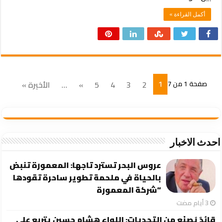
أكمل القراءة »
1
صفحة 1 من 7
2
3
4
5
»
...
الأخيرة »
احدث الاخبار
عروس البحر تسترد تاجها: المعمورة تنبض
بالحياة في ملحمة تطوير ساحرة تقودها
“شركة المعمورة
قائدٌ يُصنَع من التحديات: اللواء هشام حسين يتربع على