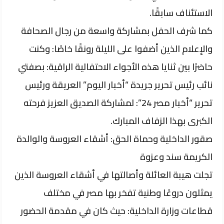
الاستئناف سابقًا.
​كما شرف الحفل بمشاركة واسعة من رجال الصحافة
والإعلام الذين أضفوا على الليلة رونقًا خاصًا: وكنت
حاضرًا بين ثنايا هذه الأجواء الاحتفالية الراقية: بصفتي
نائب رئيس تحرير جريدة “أخبار اليوم” العريقة ورئيس
تحرير “أخبار مصر 24”: لمشاركة الصديق العزيز فرحته
الكبرى بهذا الزفاف المبارك.
​صقور الداخلية وحماة الحق: أشقاء العروسة والوالدة
الكريمة سند وعزوة
​تجلت هيبة العائلة وأصالتها في أشقاء العروسة الذين
يمثلون دروعًا وطنية تفخر بها مصر في مختلف
قطاعات وزارة الداخلية: حيث كان في مقدمة الحضور