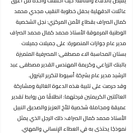
يفيض بالدفء والأناقة: حيث احتفلت واحدة من أعرق
عائلات الدقهلية بحفل خطوبة النقيب مجدي محمد
كمال الصراف بقطاع الأمن المركزي: نجل الشخصية
الوطنية المرموقة الأستاذ محمد كمال محمد الصراف
مدير عام جوازات المنصورة: على جميلات جميلات
بستان المحاسبة الاء مصطفى: المصرفية المتميزة
بالبنك الزراعي وكريمة المهندس القدير مصطفى عبد
الرشيد مدير عام بشركة أسيوط لتكرير البترول.
​وقد حرصت على تلبية هذه الدعوة الغالية ومشاركة
العائلتين الكريمتين فرحتهما: انطلاقًا من روابط تقدير
عميقة ومجاملة شخصية للأخ العزيز والصديق النبيل
الأستاذ محمد كمال الصراف: ذلك الرجل الذي يمثل
نموذجًا يحتذى به في العطاء الإنساني والمهني.