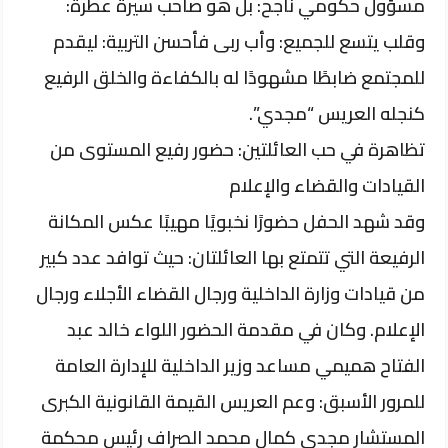
مسؤول حكومي ناجح: بل هو صاحب سيرة عطرة:
وقلب يتسع للجميع: وأب ربى فأحسن التربية: ليقدم
للمجتمع ضابطًا مشهودًا له بالكفاءة والخلق الرفيع
كنجله العريس “مجدي”.
​تظاهرة في حب العائلتين: حضور رفيع المستوى من
القيادات والقضاء والإعلام
​وقد شهد الحفل حضورًا نخبويًا مهيبًا عكس المكانة
الرفيعة التي تتمتع بها العائلتان: حيث توافد عدد كبير
من قيادات وزارة الداخلية ورجال القضاء الأجلاء ورجال
الإعلام. وكان في مقدمة الحضور اللواء خالد عبد
الفتاح هميمي مساعد وزير الداخلية للإدارة العامة
للمرور الأسبق: وعم العريس القيمة القانونية الكبرى
المستشار مجدي كمال محمد الصراف رئيس محكمة