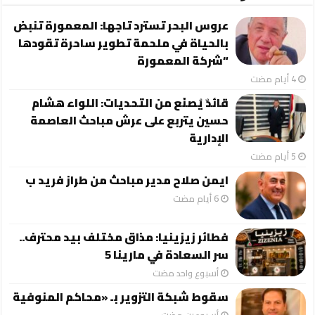
عروس البحر تسترد تاجها: المعمورة تنبض
بالحياة في ملحمة تطوير ساحرة تقودها
“شركة المعمورة
قائدٌ يُصنَع من التحديات: اللواء هشام
حسين يتربع على عرش مباحث العاصمة
الإدارية
ايمن صلاح مدير مباحث من طراز فريد ب
فطائر زيزينيا: مذاق مختلف بيد محترف..
سر السعادة في مارينا 5
‏أسبوع واحد مضت
سقوط شبكة التزوير بـ «محاكم المنوفية
‏أسبوعين مضت