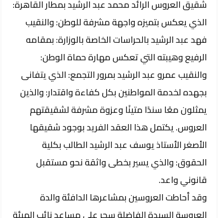
شقيق العروس الرائد محمد عبد الرشيد بمطار القاهرة:
الذي يعكس بتميزه واجهة مشرفة للوطن: والنقيب
فهد عبد الرشيد بالحراسات الخاصة بالوزارة: بمقامه
الرفيع وهيبته التي تعكس مهارة حماة الوطن:
والنقيب عمرو عبد الرشيد بمرور التجمع: الذي يتفانى
بجهده لخدمة المواطنين بكل كفاءة واقتدار: والذين
يمثلون معًا سندًا متينًا وعزوة مشرفة لشقيقتهم
العروس. يكتمل هذا العقد الفريد بوجود شقيقها
الأصغر الأستاذ يوسف عبد الرشيد الطالب بكلية
الحقوق: والذي يسير بخطى واثقة نحو مستقبل
قانوني واعد.
​وقد أحاطت العروسين بمشاعرها الدافئة والدة
العروسة السيدة الفاضلة سحر علي مساعد نائب الهيئة