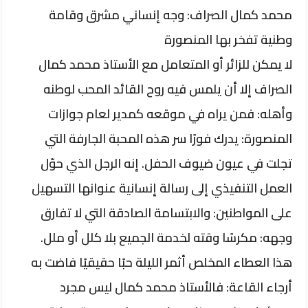
​محمد كمال الصراف: وجه إنساني مشرق وقامة
وطنية تفخر بها المنصورة
​لا يمكن للزائر أو المتعامل مع الأستاذ محمد كمال
الصراف إلا أن يلمس فيه روح القائد المحب لوطنه
وأهله: فمن يراه في موقعه كمدير لعام جوازات
المنصورة: يدرك فورًا سر هذه المحبة الجارفة التي
تجلت في عيون ضيوف الحفل. إنه الرجل الذي حوّل
العمل التنفيذي إلى رسالة إنسانية عنوانها التسهيل
على المواطنين: والابتسامة الصادقة التي لا تفارق
وجهه: مكرسًا وقته لخدمة الجميع بلا كلل أو ملل.
​هذا العطاء المخلص أثمر الليلة حبًا حقيقيًا فاضت به
أرجاء القاعة: فالأستاذ محمد كمال ليس مجرد