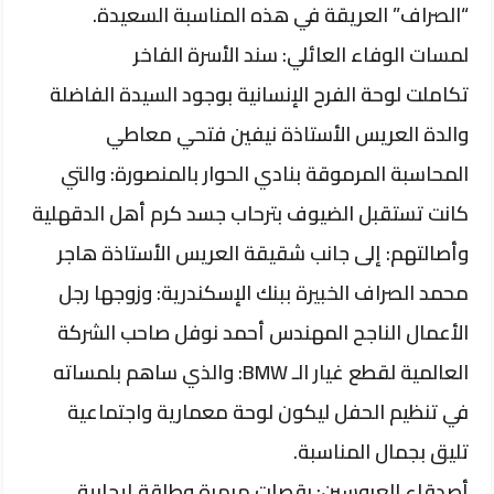
“الصراف” العريقة في هذه المناسبة السعيدة.
​لمسات الوفاء العائلي: سند الأسرة الفاخر
​تكاملت لوحة الفرح الإنسانية بوجود السيدة الفاضلة
والدة العريس الأستاذة نيفين فتحي معاطي
المحاسبة المرموقة بنادي الحوار بالمنصورة: والتي
كانت تستقبل الضيوف بترحاب جسد كرم أهل الدقهلية
وأصالتهم: إلى جانب شقيقة العريس الأستاذة هاجر
محمد الصراف الخبيرة ببنك الإسكندرية: وزوجها رجل
الأعمال الناجح المهندس أحمد نوفل صاحب الشركة
العالمية لقطع غيار الـ BMW: والذي ساهم بلمساته
في تنظيم الحفل ليكون لوحة معمارية واجتماعية
تليق بجمال المناسبة.
​أصدقاء العروسين: رقصات مبهرة وطاقة إيجابية