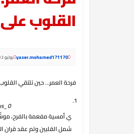
القلوب على 
yaser.mohamed171170
يوليو 12, 2025
فرحة العمر… حين تلتقي القلوب 
us_0
ي أمسية مفعمة بالفرح، موشّ
شمل القلبين وتم عقد قران ا