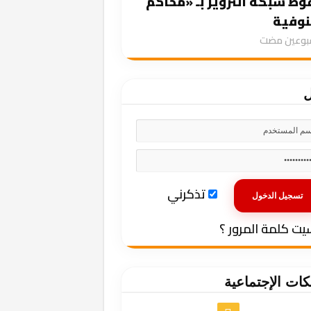
ط شبكة التزوير بـ «محاكم
نوفية
سبوعين مضت
ل
تذكرني
يت كلمة المرور ؟
كات الإجتماعية