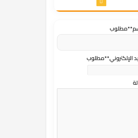
سم
**مطلوب
يد الإلكتروني
**مطلوب
لة