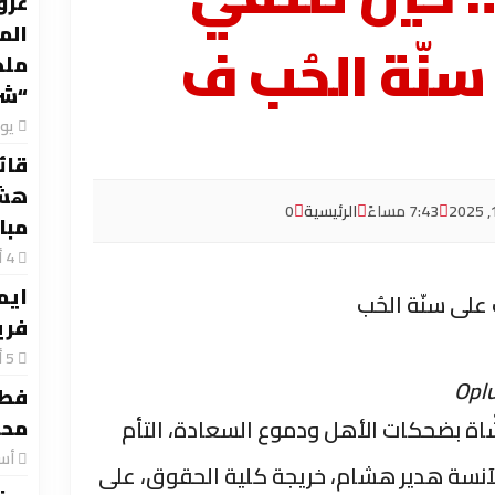
عرو
الم
سنّة الحُب ف
ملح
“شر
‏ي
قائد
هشا
7:43 مساءً
الرئيسية
0
مبا
ايم
على سنّة الحُب
فري
Opl
فطا
اة بضحكات الأهل ودموع السعادة، التأم
محت
‏أ
لآنسة هدير هشام، خريجة كلية الحقوق، على