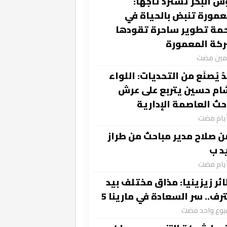
س البحر تسترد تاجها:
عمورة تنبض بالحياة في
مة تطوير ساحرة تقودها
كة المعمورة
ومين مضت
ٌ يُصنَع من التحديات: اللواء
م حسين يتربع على عرش
حث العاصمة الإدارية
ن صلاح مدير مباحث من طراز
د ب
ئر زيزينيا: مذاق مختلف بيد
رف.. سر السعادة في مارينا 5
سبوع واحد مضت