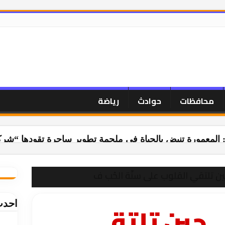
محافظات
حوادث
رياضة
 المعمورة تنبض بالحياة في ملحمة تطوير ساحرة تقودها “شرك
ن تلتقي القلوب على سنّة الحُب ف
احدث
 حين تلتقي