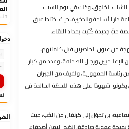
سقو
 الشاب الخلوق، وذلك في يوم السبت
الم
‏أ
يو ٢٠٢٥، داخل قاعة دار الأسلحة والذخيرة، حيث اختلط عبق
قصة حبٍّ جديدة كُتبت بمداد النقاء.
دخو
لبهجة من عيون الحاضرين قبل كلماتهم،
 الإعلاميين ورجال الصحافة، وعدد من كبار
عن رئاسة الجمهورية، ولفيف من الجيران
 يكونوا شهودًا على هذه اللحظة الخالدة في
نس
اعية، بل تحوّل إلى كرنفال من الحُب، حيث
الشب
هيجة عفوية صادقة، انضم إليهن أصدقاء