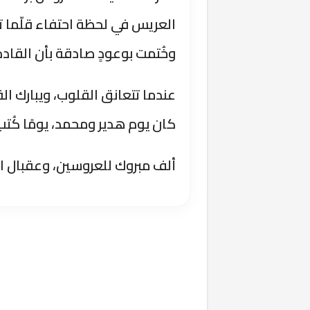
العريس في لحظة احتفاء قلّما ت
وخُتمت بوعودٍ صادقة بأن القاد
عندما تتعانق القلوب، ويبارك ال
كان يوم هدير ومحمد، يومًا كُت
ألف مبروك للعروسين، وعقبال ال