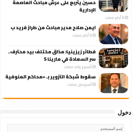
حسين يتربع على عرش مباحث العاصمة
الإدارية
ايمن صلاح مدير مباحث من طراز فريد ب
فطائر زيزينيا: مذاق مختلف بيد محترف..
سر السعادة في مارينا 5
‏أسبوع واحد مضت
سقوط شبكة التزوير بـ «محاكم المنوفية
‏أسبوعين مضت
دخول