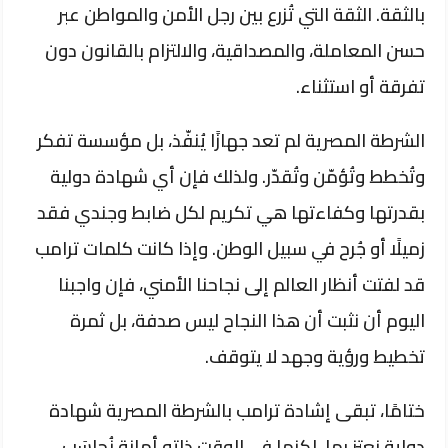
بالثقة. الثقة التي تُزرع بين رجل الأمن والمواطن عبر
حسن المعاملة، والمصداقية، والالتزام بالقانون دون
تفرقة أو استثناء.
الشرطة المصرية لم تعد جهازًا يُنفّذ، بل مؤسسة تفكر
وتُخطط وتُؤمّن وتُقدّر. ولذلك فإن أي شهادة دولية
بقدرتها وكفاءتها هي تكريم لكل ضابط وجندي فقد
زميلًا أو جُرح في سبيل الوطن. وإذا كانت كلمات ترامب
قد لفتت أنظار العالم إلى نجاحنا الأمني، فإن واجبنا
اليوم أن نثبت أن هذا النجاح ليس صدفة، بل ثمرة
تخطيط ورؤية وجهد لا يتوقف.
ختامًا، تبقى إشادة ترامب بالشرطة المصرية شهادة
دولية نعتز بها، لكنها في الوقت ذاته أمانة نُحاسَب