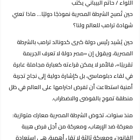
اللواء / حاتم البيباني يكتب
حين تُصبح الشرطة المصرية نموذجًا دوليًا… ماذا تعني
شهادة ترامب للعالم ولنا؟
حين يُشيد رئيس دولة كبرى كدونالد ترامب بالشرطة
المصرية، ويقول إن «مصر دولة لا تعرف الجريمة
تقريبًا»، فالأمر لا يمكن قراءته كعبارة مجاملة عابرة
في لقاء دبلوماسي، بل كإشارة دولية إلى نجاح تجربة
أمنية استطاعت أن تفرض احترامها على العالم في ظل
منطقة تموج بالفوضى والاضطراب.
منذ سنوات، تخوض الشرطة المصرية معارك متوازية:
معركة ضد الإرهاب، ومعركة من أجل فرض هيبة
القانون، ومعركة ثالثة لا تقل أهمية، هي استعادة