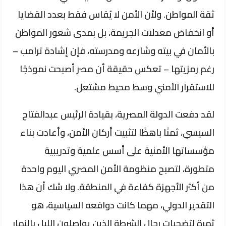
ثقة المواطن. ولأن الأمن لا يُقاس فقط بعدد القضايا
أو انخفاض معدلات الجريمة، بل بمدى شعور المواطن
بالأمان في بيته وشارعه ومدرسته، فإن إشادة ترامب –
رغم رمزيتها – تعكس حقيقة أن مصر أصبحت نموذجًا
للاستقرار الأمني وسط محيط مشتعل.
لقد دفعت الدولة المصرية، بقيادة الرئيس عبدالفتاح
السيسي، ثمنًا باهظًا لتثبيت أركان الأمن، وأعادت بناء
مؤسساتها الأمنية على أسس علمية وتدريبية
متطورة، لتصبح منظومة الأمن المصري اليوم واحدة
من أكثر الأجهزة كفاءة في المنطقة. ولا شك أن هذا
التقدير الدولي، مهما كانت دوافعه السياسية، هو
ثمرة لتضحيات رجال الشرطة الذين يواصلون الليل بالنهار