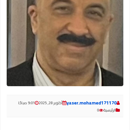
yaser.mohamed171170
أكتوبر 28, 2025
9:01 صباحًا
الرئيسية
0