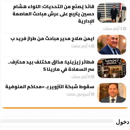
قائدٌ يُصنَع من التحديات: اللواء هشام
حسين يتربع على عرش مباحث العاصمة
الإدارية
ايمن صلاح مدير مباحث من طراز فريد ب
فطائر زيزينيا: مذاق مختلف بيد محترف..
سر السعادة في مارينا 5
سقوط شبكة التزوير بـ «محاكم المنوفية
‏أسبوعين مضت
دخول