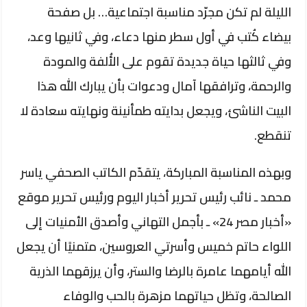
الليلة لم تكن مجرّد مناسبة اجتماعية… بل صفحة
بيضاء كُتب في أول سطر منها دعاء، وفي ثانيها وعد،
وفي ثالثها حياة جديدة تقوم على الأُلفة والمودة
والرحمة، وترافقها آمال ودعوات بأن يبارك الله هذا
البيت الناشئ، ويجعل بدايته طمأنينة ونهايته سعادة لا
تنقطع.
وبهذه المناسبة المباركة، يتقدّم الكاتب الصحفي ياسر
محمد ـ نائب رئيس تحرير أخبار اليوم ورئيس تحرير موقع
«أخبار مصر 24» ـ بأجمل التهاني وأصدق الأمنيات إلى
اللواء حاتم خميس وأسرتي العروسين، متمنيًا أن يجعل
الله أيامهما عامرة بالرضا والستر، وأن يرزقهما الذرية
الصالحة، وتظل حياتهما مزهرة بالحب والوفاء