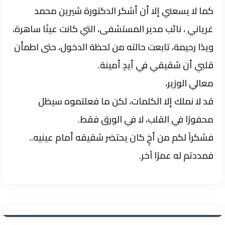
كما لا يسعني إلا أن أشكر الدكتورة شيرين محمد
غرياني ، نائب مدير المستشفى، التي كانت عينًا ساهرة،
ويدًا رحيمة، تابعت حالته من لحظة الدخول، حتى اطمأن
قلبي أن شقيقي في أيدٍ أمينة.
معالي الوزير،
قد لا نملك إلا الكلمات، لكن ما فعلتموه سيظل
محفورًا في القلب، لا في الورق فقط.
فشكراً لكم من أخٍ كان يحتضر شقيقه أمام عينيه..
فمددتم له عمرًا آخر.