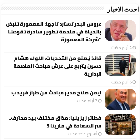
احدث الاخبار
عروس البحر تسترد تاجها: المعمورة تنبض
بالحياة في ملحمة تطوير ساحرة تقودها
“شركة المعمورة
قائدٌ يُصنَع من التحديات: اللواء هشام
حسين يتربع على عرش مباحث العاصمة
الإدارية
ايمن صلاح مدير مباحث من طراز فريد ب
فطائر زيزينيا: مذاق مختلف بيد محترف..
سر السعادة في مارينا 5
‏أسبوع واحد مضت